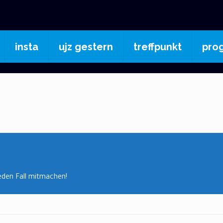
insta
ujz gestern
treffpunkt
pro
eden Fall mitmachen!