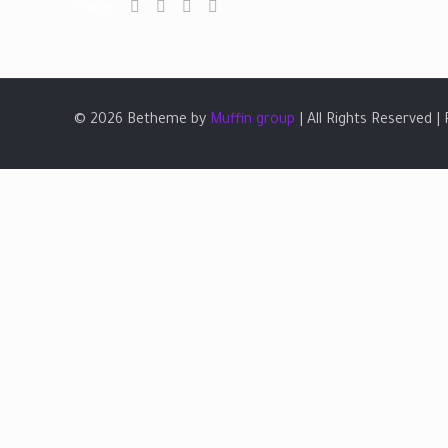
Share
© 2026 Betheme by
Muffin group
| All Rights Reserved 