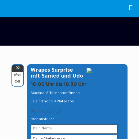
02
Wrapes Surprise
Nov.
mit Samed und Udo
2023
16.00 Uhr bis 18.30 Uhr
Maximal 8 Teilnehmer*innen
Es sind noch 8 Plätze frei
Anmeldung
Hier ausfüllen: