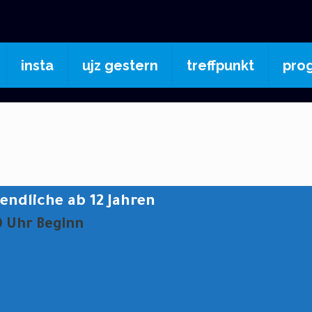
insta
ujz gestern
treffpunkt
pro
endliche ab 12 Jahren
0 Uhr Beginn