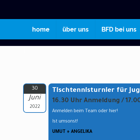
home
über uns
BFD bei uns
30
Tischtennisturnier für Jug
Juni
16.30 Uhr Anmeldung / 17.0
2022
Anmelden beim Team oder hier!
Ist umsonst!
UMUT + ANGELIKA