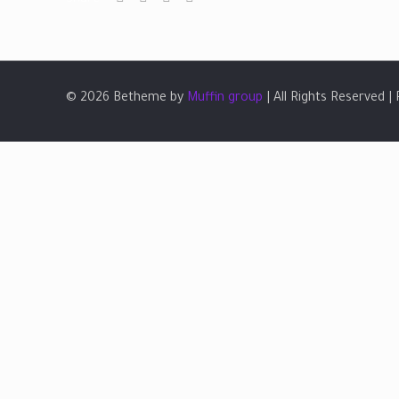
Share
© 2026 Betheme by
Muffin group
| All Rights Reserved 