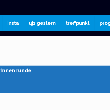
insta
ujz gestern
treffpunkt
pro
*innenrunde