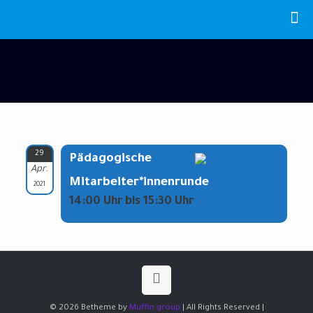
29
Pädagogische
Apr.
Mitarbeiter*innenrunde
2021
14:00 Uhr bis 15:30 Uhr
© 2026 Betheme by
Muffin group
| All Rights Reserved |