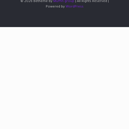
© 2026 Betheme by
Muffin group
| All Rights Reserved |
Powered by
WordPress