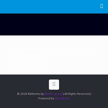
Dieses Jahr haben wir zwei Positionen zu besetzen. Eine BFD Stelle
und einen pädagogische Fachkraft zu August 2025
Weiter Infos folgen demnächst
© 2026 Betheme by
Muffin group
| All Rights Reserved |
Powered by
WordPress