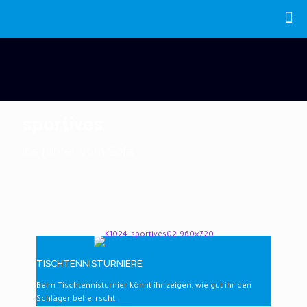
sportives
los runter vom Sofa
TISCHTENNISTURNIERE
Beim Tischtennisturnier könnt ihr zeigen, wie gut ihr den
Schläger beherrscht.