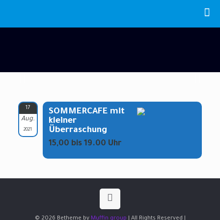
17
SOMMERCAFE mit
Aug.
kleiner
Überraschung
2021
15,00 bis 19.00 Uhr
© 2026 Betheme by
Muffin group
| All Rights Reserved |