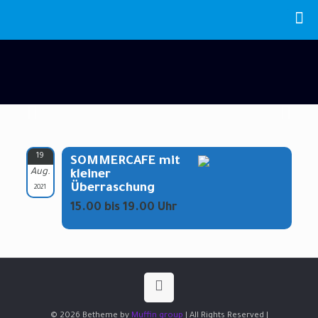
19
SOMMERCAFE mit
Aug.
kleiner
Überraschung
2021
15.00 bis 19.00 Uhr
© 2026 Betheme by
Muffin group
| All Rights Reserved |